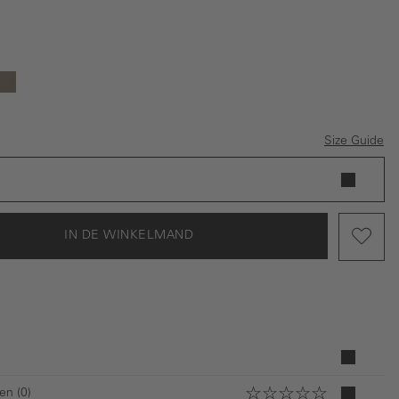
w
art
Donkergroen
Size Guide
IN DE WINKELMAND
en (0)