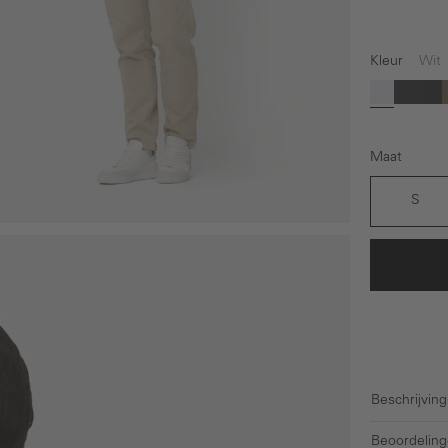
Kleur
Wit
Wit
Blau
Zw
Maat
S
Beschrijving
Beoordeling