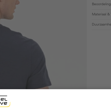
Beoordeling
Materiaal &
Duurzaamhe