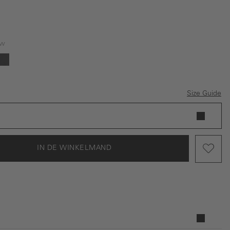
uw
auw
Grijs
Size Guide
IN DE WINKELMAND