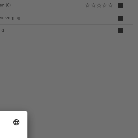
en (0)
 Verzorging
id