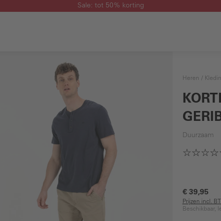
Sale: tot 50% korting
Heren
Kledi
KORT
GERI
Duurzaam
€ 39,95
Prijzen incl. 
Beschikbaar, l