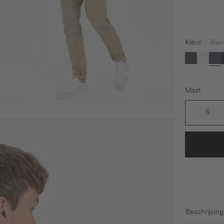
Kleur
Bla
Groen
Wit
Bl
Maat
S
Beschrijving