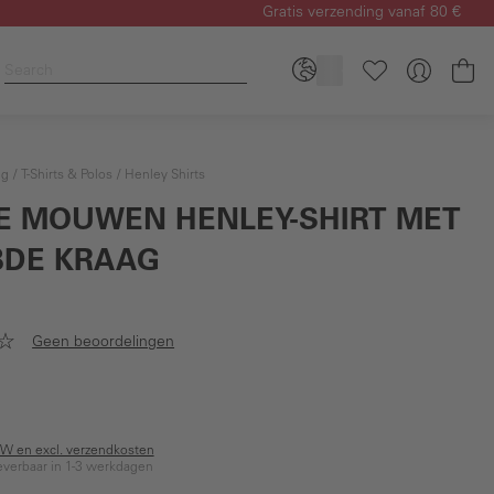
Gratis verzending vanaf 80 €
Wi
ng
T-Shirts & Polos
Henley Shirts
E MOUWEN HENLEY-SHIRT MET
BDE KRAAG
Geen beoordelingen
BTW en excl. verzendkosten
everbaar in 1-3 werkdagen