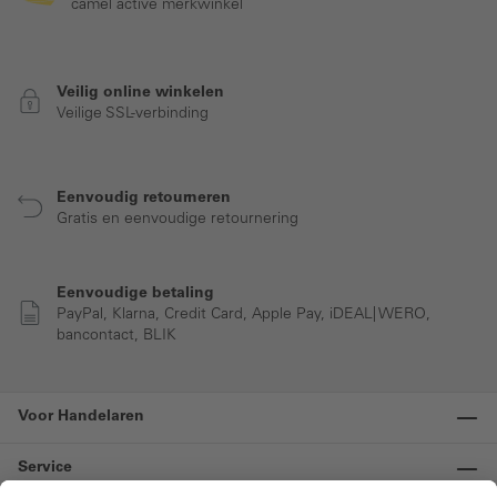
camel active merkwinkel
Veilig online winkelen
Veilige SSL-verbinding
Eenvoudig retourneren
Gratis en eenvoudige retournering
Eenvoudige betaling
PayPal, Klarna, Credit Card, Apple Pay, iDEAL| WERO,
bancontact, BLIK
Voor Handelaren
Service