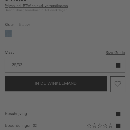
Prijzen incl. BTW en excl. verzendkosten
Beschikbaar, leverbaar in 1-3 werkdagen
Kleur
Blauw
Blauw
Maat
Size Guide
25/32
IN DE WINKELMAND
Beschrijving
Beoordelingen (0)