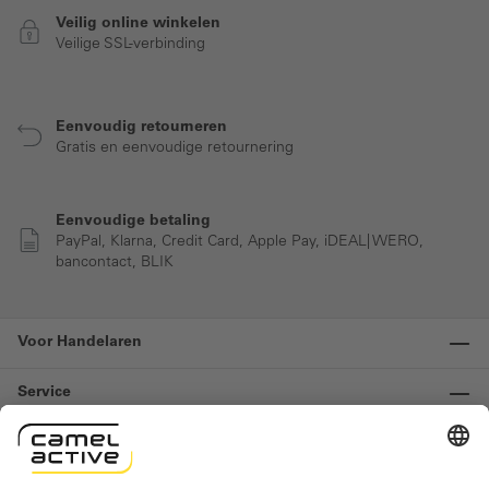
Veilig online winkelen
Veilige SSL-verbinding
Eenvoudig retourneren
Gratis en eenvoudige retournering
Eenvoudige betaling
PayPal, Klarna, Credit Card, Apple Pay, iDEAL| WERO,
bancontact, BLIK
Voor Handelaren
Service
Informatie