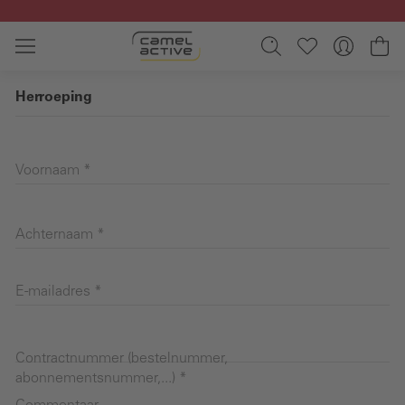
Ga naar de hoofdinhoud
Wi
Herroeping
Voornaam *
Achternaam *
E-mailadres *
Contractnummer (bestelnummer,
abonnementsnummer,...) *