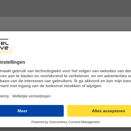
shop
ng experience, we would like to show you the online shop accordi
ote that we currently only ship to countries shown here.
nline winkelen
Eenvoudig retourneren
SL-verbinding
Gratis en eenvoudige retou