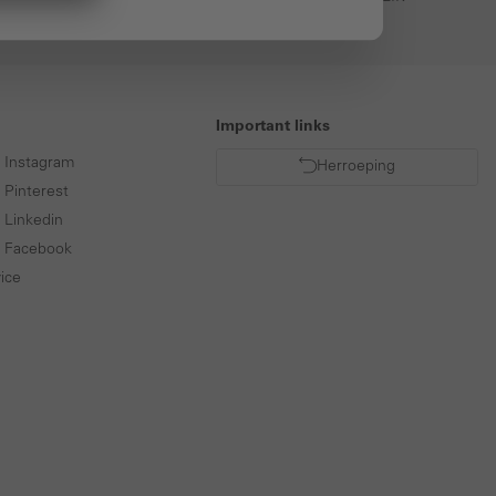
Important links
p Instagram
Herroeping
 Pinterest
 Linkedin
p Facebook
ice