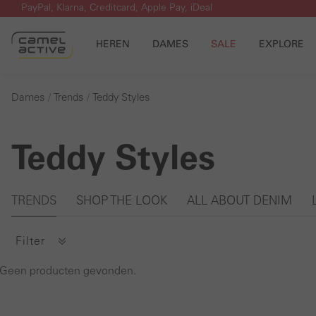
PayPal, Klarna, Creditcard, Apple Pay, iDeal
 naar de hoofdinhoud
Ga naar de zoekopdracht
Ga naar de hoofdnavigatie
HEREN
DAMES
SALE
EXPLORE
Dames
Trends
Teddy Styles
Teddy Styles
Galerie overslaan
TRENDS
SHOP THE LOOK
ALL ABOUT DENIM
Filter
Geen producten gevonden.