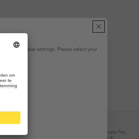
ng to your local settings. Please select your
Eenvoudige betaling
PayPal, Klarna, Credit Card, Apple Pay,
rnering
iDEAL| WERO, bancontact, BLIK