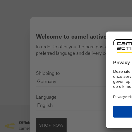
Welcome to camel active online 
In order to offer you the best possible shoppi
preferred language and delivery country and n
Shipping to
Language
Officiële online winkel
Veilig o
SHOP NOW
camel active merkwinkel
Veilige S