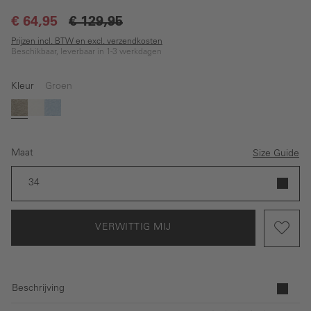
€ 64,95
€ 129,95
Prijzen incl. BTW en excl. verzendkosten
Beschikbaar, leverbaar in 1-3 werkdagen
Kleur
Groen
(Deze optie is momenteel niet beschikbaar.)
(Deze optie is momenteel niet beschikbaar.)
Groen
Wit
Lichtblauw
Maat
Size Guide
34
VERWITTIG MIJ
Beschrijving