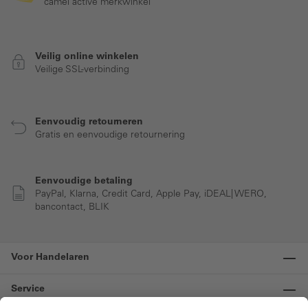
camel active merkwinkel
Veilig online winkelen
Veilige SSL-verbinding
Eenvoudig retourneren
Gratis en eenvoudige retournering
Eenvoudige betaling
PayPal, Klarna, Credit Card, Apple Pay, iDEAL| WERO,
bancontact, BLIK
Voor Handelaren
Service