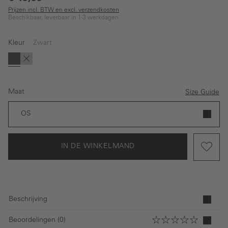
Prijzen incl. BTW en excl. verzendkosten
Beschikbaar, leverbaar in 1-3 werkdagen
Kleur
Zwart
(Deze optie is momenteel niet beschikbaar.)
Zwart
Bruin
Maat
Size Guide
OS
IN DE WINKELMAND
Beschrijving
Beoordelingen (0)