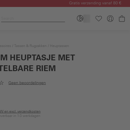
Gratis verzending vanaf 80 €
Wi
ssoires
Tassen & Rugzakken
Heuptassen
M HEUPTASJE MET
TELBARE RIEM
Geen beoordelingen
BTW en excl. verzendkosten
everbaar in 1-3 werkdagen