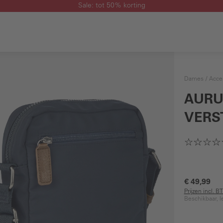
Sale: tot 50% korting
Dames
Acce
AURU
VERS
€ 49,99
Prijzen incl. 
Beschikbaar, l