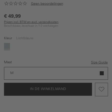
Geen beoordelingen
€ 49,99
Prijzen incl. BTW en excl. verzendkosten
Beschikbaar, leverbaar in 1-3 werkdagen
Kleur
Lichtblauw
Lichtblauw
Maat
Size Guide
M
IN DE WINKELMAND