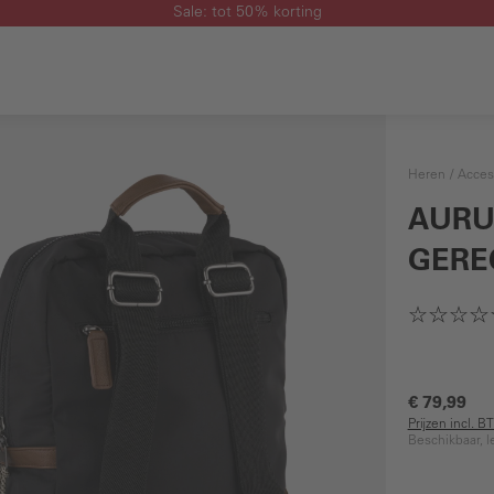
Sale: tot 50% korting
Heren
Acces
AURU
GERE
€ 79,99
Prijzen incl. 
Beschikbaar, l