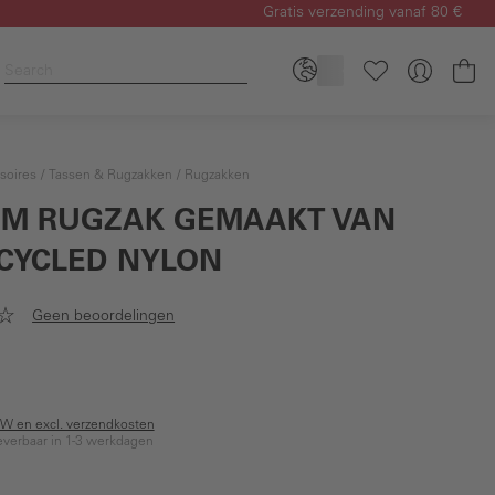
Gratis verzending vanaf 80 €
Wi
soires
Tassen & Rugzakken
Rugzakken
M RUGZAK GEMAAKT VAN
CYCLED NYLON
Geen beoordelingen
BTW en excl. verzendkosten
everbaar in 1-3 werkdagen