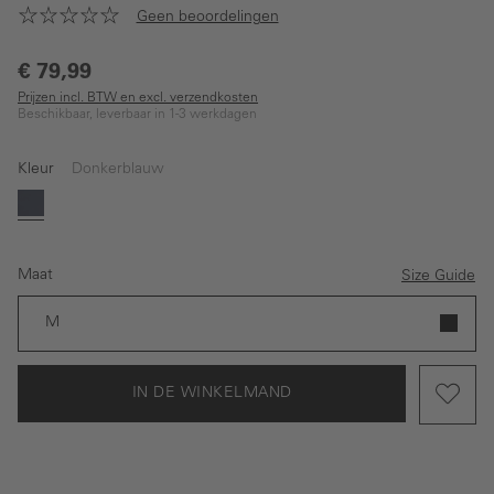
Geen beoordelingen
€ 79,99
Prijzen incl. BTW en excl. verzendkosten
Beschikbaar, leverbaar in 1-3 werkdagen
Kleur
Donkerblauw
Donkerblauw
Maat
Size Guide
M
IN DE WINKELMAND