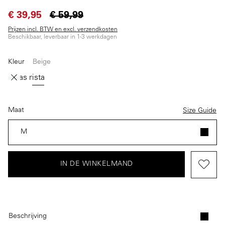
€ 39,95
€ 59,99
Prijzen incl. BTW en excl. verzendkosten
Beschikbaar, leverbaar in 1-3 werkdagen
Kleur
Beige
(Deze optie is momenteel niet beschikbaar.)
Groen
Grijs
Beige
Maat
Size Guide
M
IN DE WINKELMAND
Beschrijving