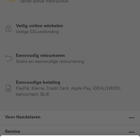
camel active merkwinkel
Veilig online winkelen
Veilige SSL-verbinding
Eenvoudig retourneren
Gratis en eenvoudige retournering
Eenvoudige betaling
PayPal, Klarna, Credit Card, Apple Pay, iDEAL| WERO,
bancontact, BLIK
Voor Handelaren
Service