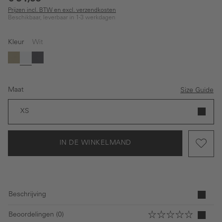
Prijzen incl. BTW en excl. verzendkosten
Beschikbaar, leverbaar in 1-3 werkdagen
Kleur
Wit
Groen
Wit
Donkerblauw
Maat
Size Guide
XS
IN DE WINKELMAND
Beschrijving
Beoordelingen (0)