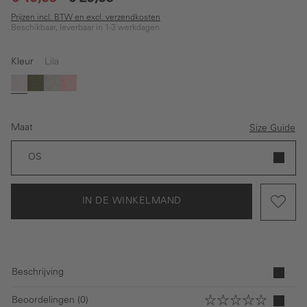
Prijzen incl. BTW en excl. verzendkosten
Beschikbaar, leverbaar in 1-3 werkdagen
Kleur
Lila
Lila
Donkergroen
Grijs
Roze
Maat
Size Guide
OS
IN DE WINKELMAND
Beschrijving
Beoordelingen (0)