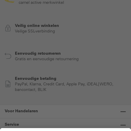
camel active merkwinkel
Veilig online winkelen
Veilige SSL-verbinding
Eenvoudig retourneren
Gratis en eenvoudige retournering
Eenvoudige betaling
PayPal, Klarna, Credit Card, Apple Pay, iDEAL| WERO,
bancontact, BLIK
Voor Handelaren
Service