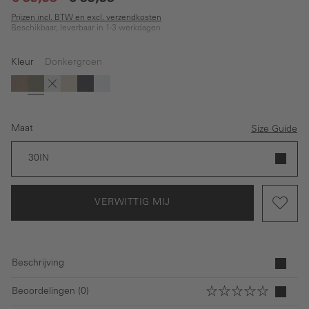
Prijzen incl. BTW en excl. verzendkosten
Beschikbaar, leverbaar in 1-3 werkdagen
Kleur
Donkergroen
(Deze optie is momenteel niet beschikbaar.)
(Deze optie is momenteel niet beschikbaar.)
(Deze optie is momenteel niet beschikbaar.)
(Deze optie is momenteel niet beschikbaar.)
(Deze optie is momenteel niet beschikbaar.)
(Deze optie is momenteel niet beschikbaar.)
Bruin
Donkergroen
Grijs
Beige
Donkerblauw
Lichtblauw
Maat
Size Guide
30IN
VERWITTIG MIJ
Beschrijving
Beoordelingen (0)