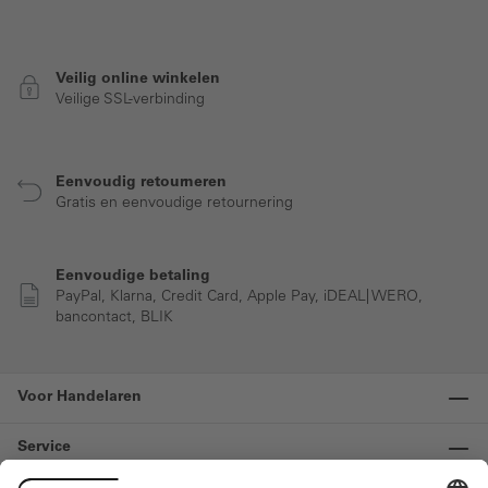
Veilig online winkelen
Veilige SSL-verbinding
Eenvoudig retourneren
Gratis en eenvoudige retournering
Eenvoudige betaling
PayPal, Klarna, Credit Card, Apple Pay, iDEAL| WERO,
bancontact, BLIK
Voor Handelaren
Service