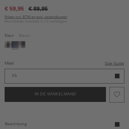
€ 59,95
€ 89,95
Prijzen incl. BTW en excl. verzendkosten
Beschikbaar, leverbaar in 1-3 werkdagen
Kleur
Blauw
(Deze optie is momenteel niet beschikbaar.)
Wit
Blauw
Grijs
Maat
Size Guide
XS
IN DE WINKELMAND
Beschrijving