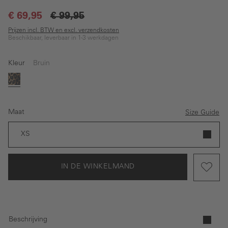
€ 69,95
€ 99,95
Prijzen incl. BTW en excl. verzendkosten
Beschikbaar, leverbaar in 1-3 werkdagen
Kleur
Bruin
Bruin
Maat
Size Guide
XS
IN DE WINKELMAND
Beschrijving