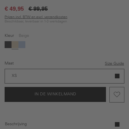
€ 49,95
€ 99,95
Prijzen incl. BTW en excl. verzendkosten
Beschikbaar, leverbaar in 1-3 werkdagen
Kleur
Beige
Zwart
Beige
Lichtblauw
Maat
Size Guide
XS
IN DE WINKELMAND
Beschrijving