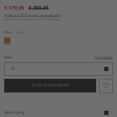
€ 179,95
€ 259,95
Prijzen incl. BTW en excl. verzendkosten
Beschikbaar, leverbaar in 1-3 werkdagen
Kleur
Geel
Geel
Maat
Size Guide
26
IN DE WINKELMAND
Beschrijving