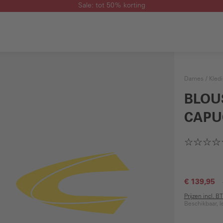
Sale: tot 50% korting
Dames
Kled
BLOU
CAPU
€ 139,95
Prijzen incl. 
Beschikbaar, l