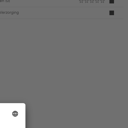
en (0)
 Verzorging