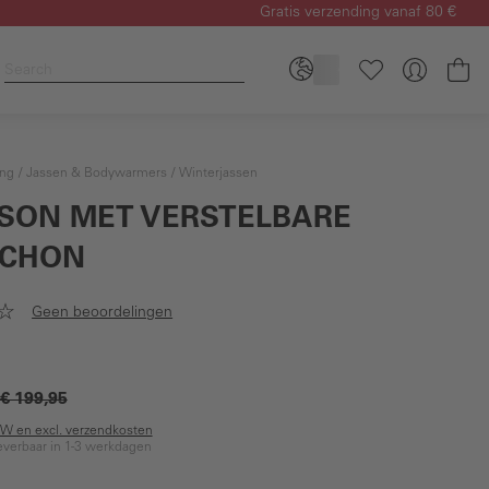
Gratis verzending vanaf 80 €
Wi
ing
Jassen & Bodywarmers
Winterjassen
SON MET VERSTELBARE
CHON
Geen beoordelingen
€ 199,95
BTW en excl. verzendkosten
everbaar in 1-3 werkdagen