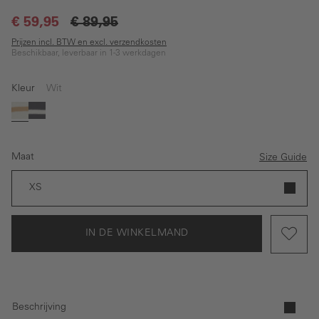
€ 59,95
€ 89,95
Prijzen incl. BTW en excl. verzendkosten
Beschikbaar, leverbaar in 1-3 werkdagen
Kleur
Wit
Wit
Donkerblauw
Maat
Size Guide
XS
IN DE WINKELMAND
Beschrijving