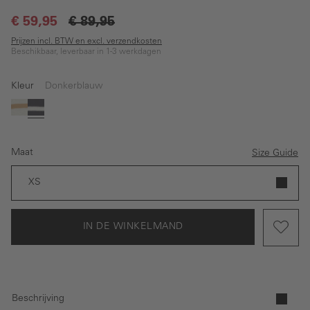
€ 59,95
€ 89,95
Prijzen incl. BTW en excl. verzendkosten
Beschikbaar, leverbaar in 1-3 werkdagen
Kleur
Donkerblauw
Wit
Donkerblauw
Maat
Size Guide
XS
IN DE WINKELMAND
Beschrijving