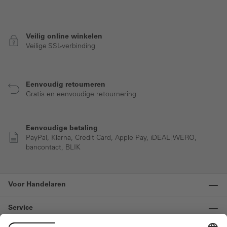
Veilig online winkelen
Veilige SSL-verbinding
Eenvoudig retourneren
Gratis en eenvoudige retournering
Eenvoudige betaling
PayPal, Klarna, Credit Card, Apple Pay, iDEAL| WERO,
bancontact, BLIK
Voor Handelaren
Service