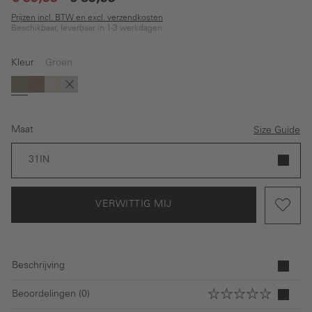
Prijzen incl. BTW en excl. verzendkosten
Beschikbaar, leverbaar in 1-3 werkdagen
Kleur
Groen
(Deze optie is momenteel niet beschikbaar.)
(Deze optie is momenteel niet beschikbaar.)
(Deze optie is momenteel niet beschikbaar.)
Groen
Bruin
Beige
Donkerblauw
Maat
Size Guide
31IN
VERWITTIG MIJ
Beschrijving
Beoordelingen (0)