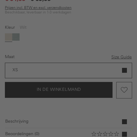
Prijzen incl. BTW en excl. verzendkosten
Beschikbaar, leverbaar in 1-3 werkdagen
Kleur
Wit
Wit
Turquoise
Maat
Size Guide
XS
IN DE WINKELMAND
Beschrijving
Beoordelingen (0)