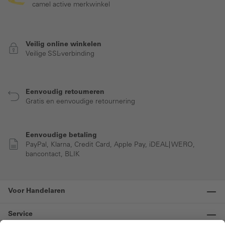
camel active merkwinkel
Veilig online winkelen
Veilige SSL-verbinding
Eenvoudig retourneren
Gratis en eenvoudige retournering
Eenvoudige betaling
PayPal, Klarna, Credit Card, Apple Pay, iDEAL| WERO,
bancontact, BLIK
Voor Handelaren
Service