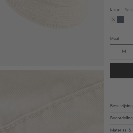
Kleur
Beig
(Deze optie 
Beige
Donke
Maat
M
Beschrijving
Beoordeling
Materiaal &