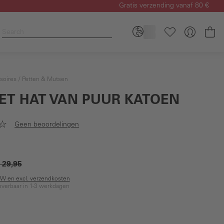
Gratis verzending vanaf 80 €
Wi
soires
Petten & Mutsen
ET HAT VAN PUUR KATOEN
Geen beoordelingen
 29,95
BTW en excl. verzendkosten
everbaar in 1-3 werkdagen