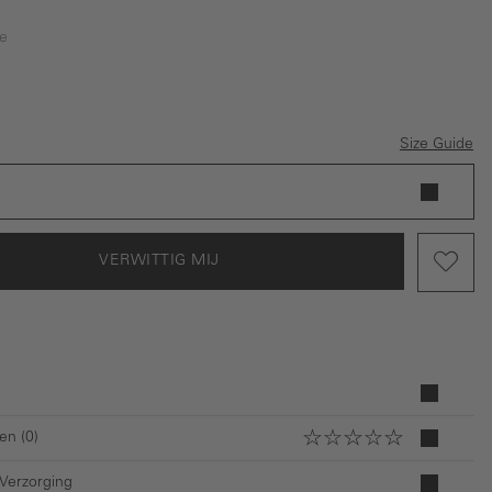
e
is momenteel niet beschikbaar.)
rblauw
Size Guide
VERWITTIG MIJ
en (0)
 Verzorging