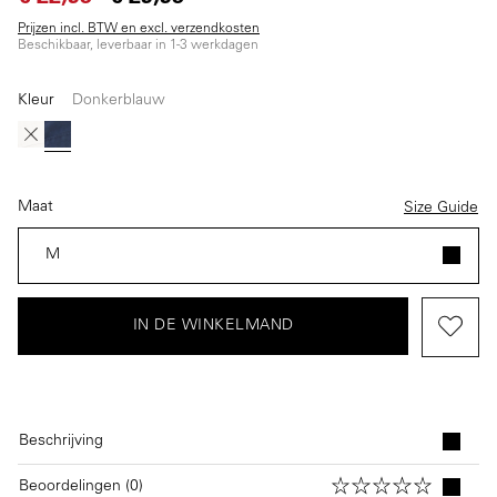
Prijzen incl. BTW en excl. verzendkosten
Beschikbaar, leverbaar in 1-3 werkdagen
Kleur
Donkerblauw
(Deze optie is momenteel niet beschikbaar.)
Beige
Donkerblauw
Maat
Size Guide
M
IN DE WINKELMAND
Beschrijving
Beoordelingen (0)