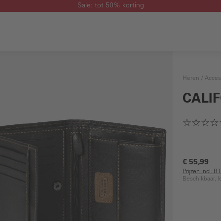
Sale: tot 50% korting
Heren
Acces
CALI
€ 55,99
Prijzen incl. 
Beschikbaar, l