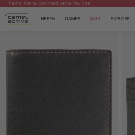
PayPal, Klarna, Creditcard, Apple Pay, iDeal
 naar de hoofdinhoud
Ga naar de zoekopdracht
Ga naar de hoofdnavigatie
HEREN
DAMES
SALE
EXPLORE
Overslaan naar koopbox