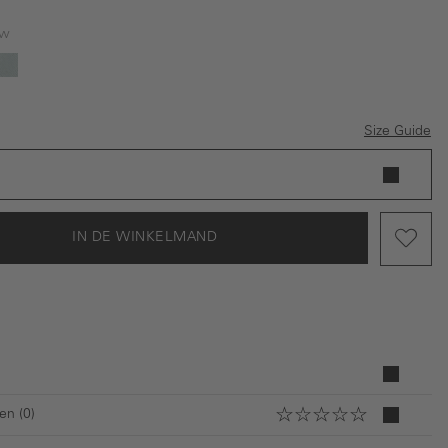
uw
ze optie is momenteel niet beschikbaar.)
ige
Turquoise
Size Guide
IN DE WINKELMAND
en (0)