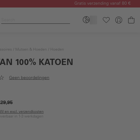
Gratis verzending vanaf 80 €
Wi
ssoires
Mutsen & Hoeden
Hoeden
VAN 100% KATOEN
Geen beoordelingen
 29,95
BTW en excl. verzendkosten
everbaar in 1-3 werkdagen