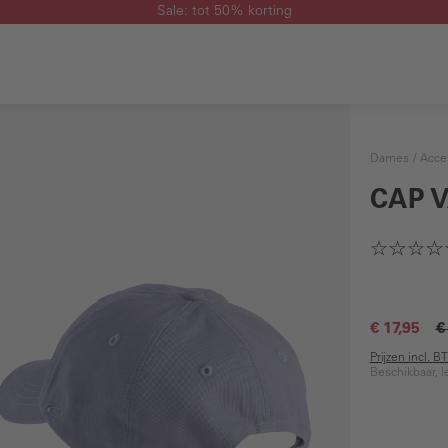
Sale: tot 50% korting
Dames
Acce
CAP 
€ 17,95
€
Prijzen incl. 
Beschikbaar, l