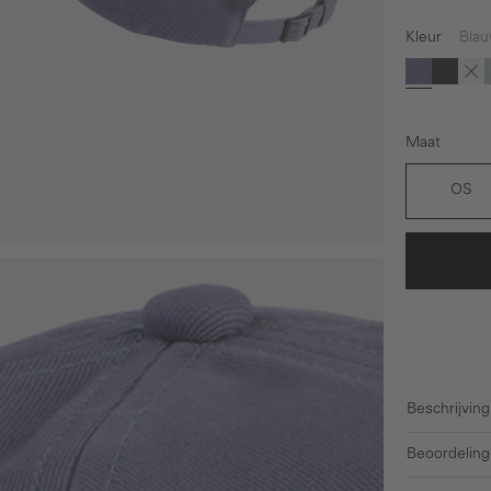
Kleur
Bla
(De
Blauw
Zwart
Be
Maat
OS
Beschrijving
Beoordeling