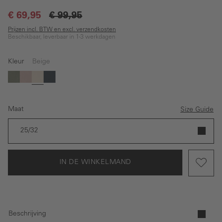
€ 69,95
€ 99,95
Prijzen incl. BTW en excl. verzendkosten
Beschikbaar, leverbaar in 1-3 werkdagen
Kleur
Beige
(Deze optie is momenteel niet beschikbaar.)
Groen
Roze
Beige
Donkerblauw
Maat
Size Guide
25/32
IN DE WINKELMAND
Beschrijving