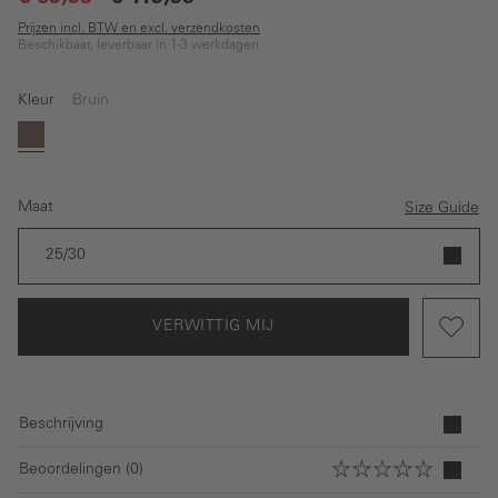
Prijzen incl. BTW en excl. verzendkosten
Beschikbaar, leverbaar in 1-3 werkdagen
Kleur
Bruin
(Deze optie is momenteel niet beschikbaar.)
Bruin
Maat
Size Guide
25/30
VERWITTIG MIJ
Beschrijving
Beoordelingen (0)