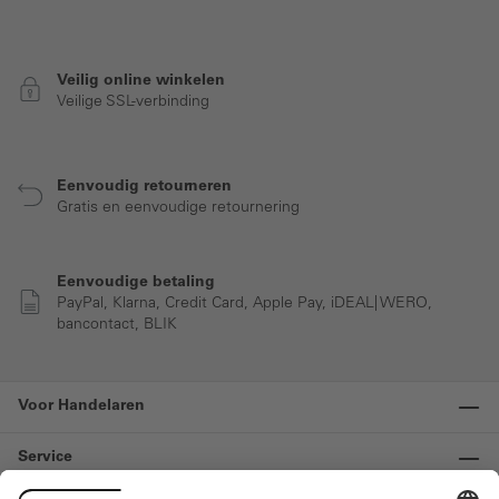
Veilig online winkelen
Veilige SSL-verbinding
Eenvoudig retourneren
Gratis en eenvoudige retournering
Eenvoudige betaling
PayPal, Klarna, Credit Card, Apple Pay, iDEAL| WERO,
bancontact, BLIK
Voor Handelaren
Service