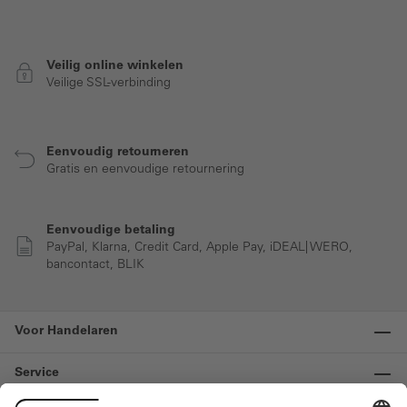
Veilig online winkelen
Veilige SSL-verbinding
Eenvoudig retourneren
Gratis en eenvoudige retournering
Eenvoudige betaling
PayPal, Klarna, Credit Card, Apple Pay, iDEAL| WERO,
bancontact, BLIK
Voor Handelaren
Service