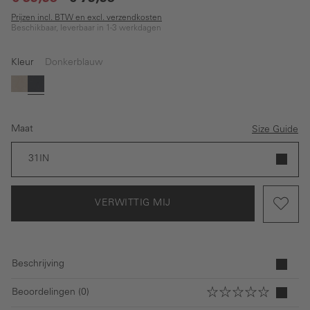
Prijzen incl. BTW en excl. verzendkosten
Beschikbaar, leverbaar in 1-3 werkdagen
Kleur
Donkerblauw
(Deze optie is momenteel niet beschikbaar.)
Beige
Donkerblauw
Maat
Size Guide
31IN
VERWITTIG MIJ
Beschrijving
Beoordelingen (0)