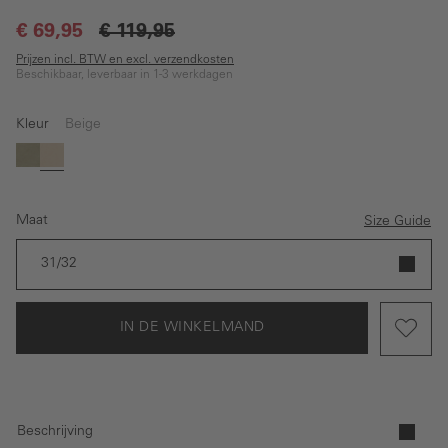
€ 69,95
€ 119,95
Prijzen incl. BTW en excl. verzendkosten
Beschikbaar, leverbaar in 1-3 werkdagen
Kleur
Beige
Groen
Beige
Maat
Size Guide
31/32
IN DE WINKELMAND
Beschrijving