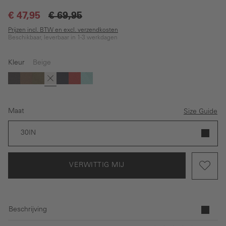
€ 47,95
€ 69,95
Prijzen incl. BTW en excl. verzendkosten
Beschikbaar, leverbaar in 1-3 werkdagen
Kleur
Beige
(Deze optie is momenteel niet beschikbaar.)
(Deze optie is momenteel niet beschikbaar.)
(Deze optie is momenteel niet beschikbaar.)
(Deze optie is momenteel niet beschikbaar.)
(Deze optie is momenteel niet beschikbaar.)
(Deze optie is momenteel niet beschikbaar.)
(Deze optie is momenteel niet beschikbaar.)
Zwart
Bruin
Donkergroen
Beige
Donkerblauw
Rood
Turquoise
Maat
Size Guide
30IN
VERWITTIG MIJ
Beschrijving