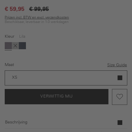
€ 59,95
€ 99,95
Prijzen incl. BTW en excl. verzendkosten
Beschikbaar, leverbaar in 1-3 werkdagen
Kleur
Lila
(Deze optie is momenteel niet beschikbaar.)
(Deze optie is momenteel niet beschikbaar.)
Lila
Zwart
Donkerblauw
Maat
Size Guide
XS
VERWITTIG MIJ
Beschrijving