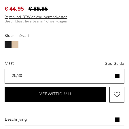
€ 44,95
€ 89,95
Prijzen incl. BTW en excl. verzendkosten
Beschikbaar, leverbaar in 1-3 werkdagen
Kleur
Zwart
(Deze optie is momenteel niet beschikbaar.)
(Deze optie is momenteel niet beschikbaar.)
Zwart
Beige
Maat
Size Guide
25/30
VERWITTIG MIJ
Beschrijving