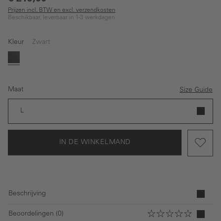
Prijzen incl. BTW en excl. verzendkosten
Beschikbaar, leverbaar in 1-3 werkdagen
Kleur
Zwart
Zwart
Maat
Size Guide
L
IN DE WINKELMAND
Beschrijving
Beoordelingen (0)