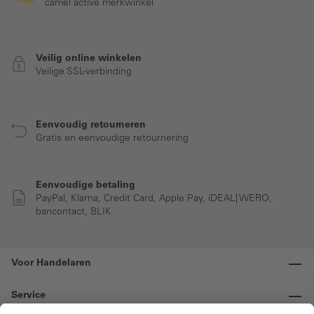
camel active merkwinkel
Veilig online winkelen
Veilige SSL-verbinding
Eenvoudig retourneren
Gratis en eenvoudige retournering
Eenvoudige betaling
PayPal, Klarna, Credit Card, Apple Pay, iDEAL| WERO,
bancontact, BLIK
Voor Handelaren
Service