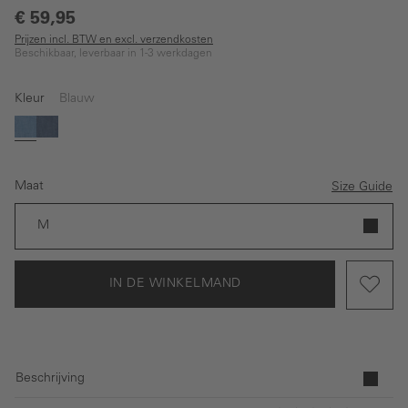
€ 59,95
Prijzen incl. BTW en excl. verzendkosten
Beschikbaar, leverbaar in 1-3 werkdagen
Kleur
Blauw
(Deze optie is momenteel niet beschikbaar.)
Blauw
Donkerblauw
Maat
Size Guide
M
IN DE WINKELMAND
Beschrijving