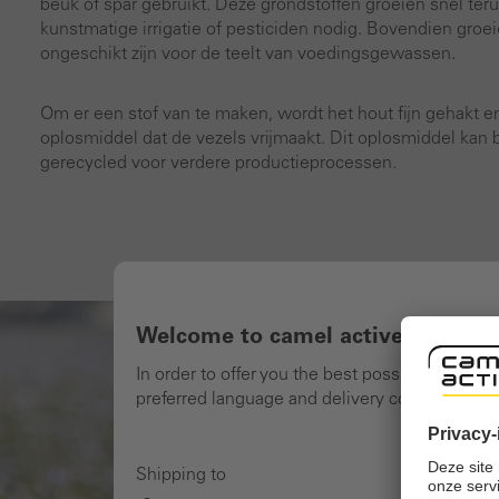
beuk of spar gebruikt. Deze grondstoffen groeien snel te
kunstmatige irrigatie of pesticiden nodig. Bovendien groe
ongeschikt zijn voor de teelt van voedingsgewassen.
Om er een stof van te maken, wordt het hout fijn gehakt
oplosmiddel dat de vezels vrijmaakt. Dit oplosmiddel kan 
gerecycled voor verdere productieprocessen.
Afbeeldingengalerij overslaan
Welcome to camel active online 
In order to offer you the best possible shoppi
preferred language and delivery country and n
Shipping to