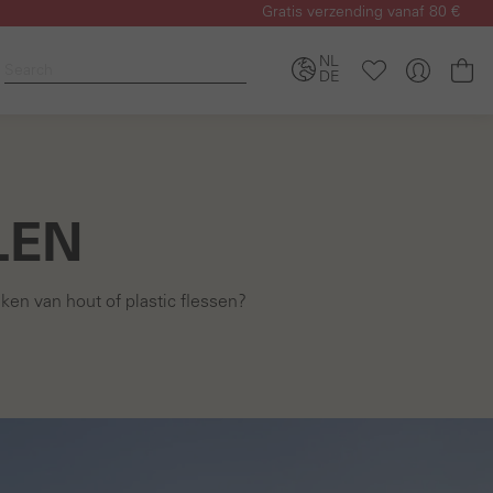
Gratis verzending vanaf 80 €
NL
Wi
DE
LEN
n van hout of plastic flessen?