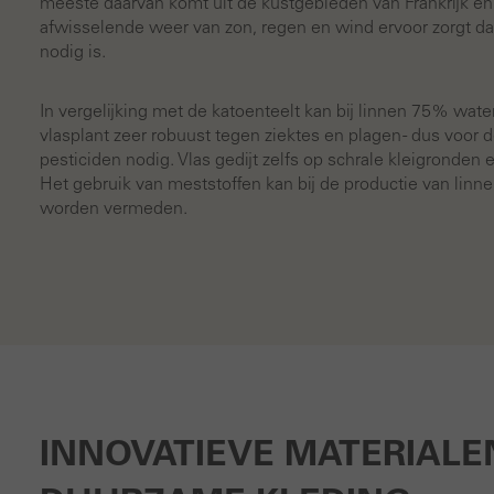
meeste daarvan komt uit de kustgebieden van Frankrijk en
afwisselende weer van zon, regen en wind ervoor zorgt dat
nodig is.
In vergelijking met de katoenteelt kan bij linnen 75% wat
vlasplant zeer robuust tegen ziektes en plagen - dus voor d
pesticiden nodig. Vlas gedijt zelfs op schrale kleigronden
Het gebruik van meststoffen kan bij de productie van linn
worden vermeden.
INNOVATIEVE MATERIALE