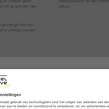
rug en hebben geen
kledingstukken tot een perfec
ien ze op gronden die
natuur.
 en gemengd met een
bijna volledig worden
shop
ng experience, we would like to show you the online shop accordi
ote that we currently only ship to countries shown here.