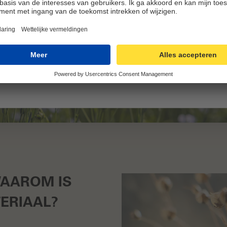
WAAROM IS
ERIAAL?