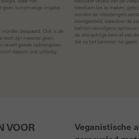
 België, waar het
robuuste vezels van de vlasp
 geen kunstmatige irrigatie
steelkern los te maken, gebru
worden de vlasstengels eers
blootgesteld, waardoor de s
halmen vervolgens opnieuw wo
er worden bespaard. Ook is de
de stro-achtige kern af van de
e teelt zijn meestal geen
die na het kammen tot gare
 en levert goede opbrengsten.
enstof daarom ook volledig
N VOOR
Veganistische a