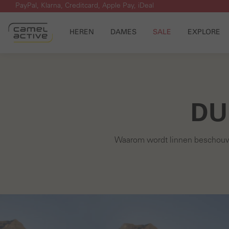
PayPal, Klarna, Creditcard, Apple Pay, iDeal
 naar de hoofdinhoud
Ga naar de zoekopdracht
Ga naar de hoofdnavigatie
HEREN
DAMES
SALE
EXPLORE
DU
Waarom wordt linnen beschouwd 