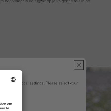
te begeleider in de rugzak op je volgende reis in de
ng to your local settings. Please select your