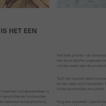
IS HET EEN
Het hele proces - van boomsta
het duurt slechts ongeveer t
minder water dan de producti
Toch kan Lyocell zeker concur
en kan veel vocht opnemen. D
lichte zomerstijlen en -jurke
le maanden composteerbaar is
it verschillende houtsoorten
en daarvoor eucalyptushout,
Nog een voordeel: Lyocell kre