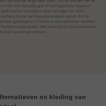
lant, die rond de lange steel zitten. Om de wanden van de
ikt men een natuurlijk gist- of rottingsproces. Daarvoor
t gedroogd en vervolgens weer aan regen en vocht
amenhang tussen de twee plantendelen oplost. Als de
rden gedroogd en in kleine stukjes gebroken, splintert
 flexibele vezelwanden. Wat overblijft zijn de linnenvezels,
n kunnen worden gesponnen.
lternatieven en kleding van