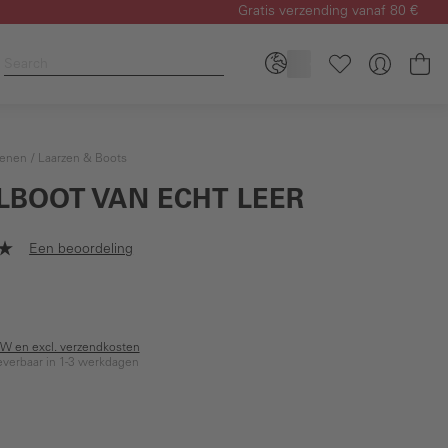
Gratis verzending vanaf 80 €
Wi
enen
Laarzen & Boots
LBOOT VAN ECHT LEER
Een beoordeling
BTW en excl. verzendkosten
everbaar in 1-3 werkdagen