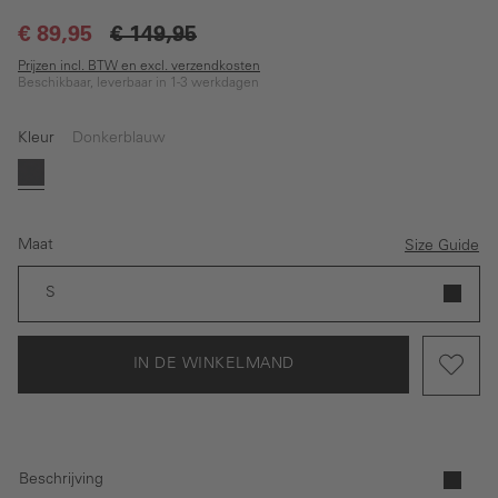
€ 89,95
€ 149,95
Prijzen incl. BTW en excl. verzendkosten
Beschikbaar, leverbaar in 1-3 werkdagen
Kleur
Donkerblauw
Donkerblauw
Maat
Size Guide
S
IN DE WINKELMAND
Beschrijving