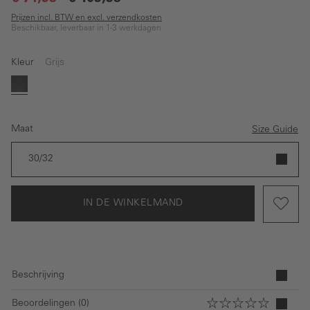
Prijzen incl. BTW en excl. verzendkosten
Beschikbaar, leverbaar in 1-3 werkdagen
Kleur
Grijs
Grijs
Maat
Size Guide
30/32
IN DE WINKELMAND
Beschrijving
Beoordelingen (0)