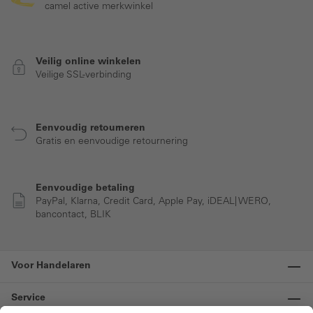
camel active merkwinkel
Veilig online winkelen
Veilige SSL-verbinding
Eenvoudig retourneren
Gratis en eenvoudige retournering
Eenvoudige betaling
PayPal, Klarna, Credit Card, Apple Pay, iDEAL| WERO,
bancontact, BLIK
Voor Handelaren
Service