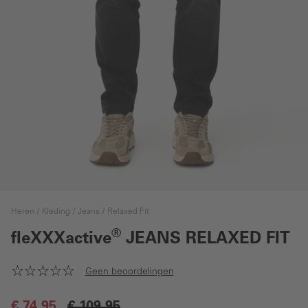
Heren
Kleding
Jeans
Relaxed Fit
®
fleXXXactive
JEANS RELAXED FIT
Geen beoordelingen
€ 74,95
€ 109,95