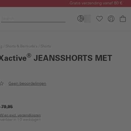
Gratis verzending vanaf 80 €
Wi
ng
Shorts & Bermuda's
Shorts
®
Xactive
JEANSSHORTS MET
Geen beoordelingen
 79,95
BTW en excl. verzendkosten
everbaar in 1-3 werkdagen