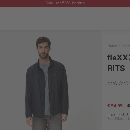
Sale: tot 50% korting
Heren
Kledi
fleXX
RITS
€ 54,95
€
Prijzen incl. 
Beschikbaar, l