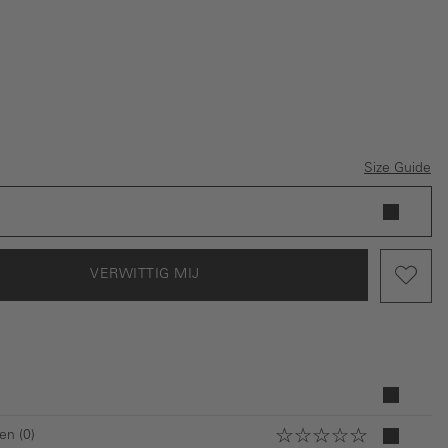
is momenteel niet beschikbaar.)
Size Guide
VERWITTIG MIJ
en (0)