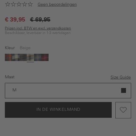
Geen beoordelingen
€ 39,95
€ 69,95
Prijzen incl. BTW en excl. verzendkosten
Beschikbaar, leverbaar in 1-3 werkdagen
Kleur
Beige
(Deze optie is momenteel niet beschikbaar.)
Oranje
Geel
Bruin
Beige
Donkerblauw
Rood
Maat
Size Guide
M
IN DE WINKELMAND