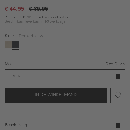
€ 44,95
€ 89,95
Prijzen incl. BTW en excl. verzendkosten
Beschikbaar, leverbaar in 1-3 werkdagen
Kleur
Donkerblauw
Beige
Donkerblauw
Maat
Size Guide
30IN
IN DE WINKELMAND
Beschrijving