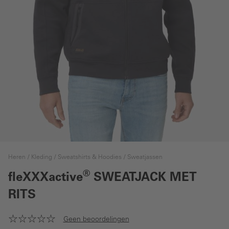
Heren
Kleding
Sweatshirts & Hoodies
Sweatjassen
®
fleXXXactive
SWEATJACK MET
RITS
Geen beoordelingen