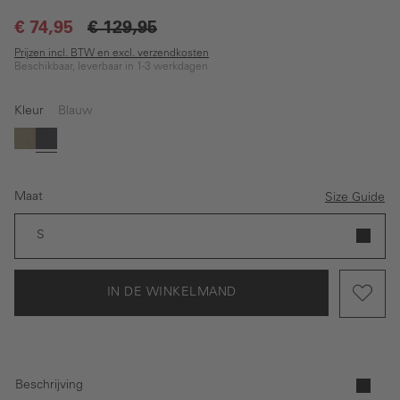
€ 74,95
€ 129,95
Prijzen incl. BTW en excl. verzendkosten
Beschikbaar, leverbaar in 1-3 werkdagen
Kleur
Blauw
Groen
Blauw
Maat
Size Guide
S
IN DE WINKELMAND
Beschrijving