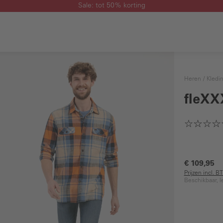
Sale: tot 50% korting
Heren
Kledi
fleXX
€ 109,95
Prijzen incl. 
Beschikbaar, l