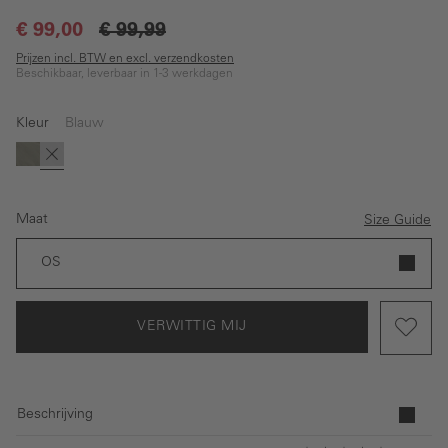
€ 99,00
€ 99,99
Prijzen incl. BTW en excl. verzendkosten
Beschikbaar, leverbaar in 1-3 werkdagen
Kleur
Blauw
(Deze optie is momenteel niet beschikbaar.)
Groen
Blauw
Maat
Size Guide
OS
VERWITTIG MIJ
Beschrijving