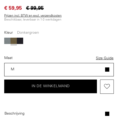
€ 59,95
€ 99,95
Prijzen incl. BTW en excl. verzendkosten
Beschikbaar, leverbaar in 1-3 werkdagen
Kleur
Donkergroen
Blauw
Donkergroen
Donkerblauw
Maat
Size Guide
M
IN DE WINKELMAND
Beschrijving