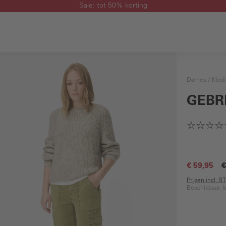
Sale: tot 50% korting
Dames
Kled
GEBR
€ 59,95
€
Prijzen incl. 
Beschikbaar, l