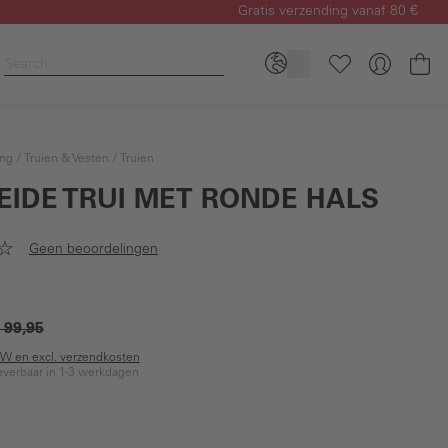
Gratis verzending vanaf 80 €
Wi
ing
Truien & Vesten
Truien
EIDE TRUI MET RONDE HALS
Geen beoordelingen
 99,95
BTW en excl. verzendkosten
everbaar in 1-3 werkdagen