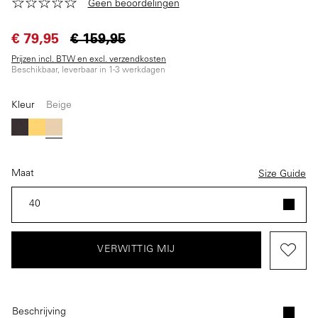
Geen beoordelingen
€ 79,95
€ 159,95
Prijzen incl. BTW en excl. verzendkosten
Beschikbaar, leverbaar in 1-3 werkdagen
Kleur
Beige
(Deze optie is momenteel niet beschikbaar.)
(Deze optie is momenteel niet beschikbaar.)
Zwart
Geel
Beige
Maat
Size Guide
40
VERWITTIG MIJ
Beschrijving